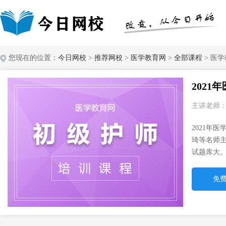
您现在的位置：
今日网校
>
推荐网校
>
医学教育网
>
全部课程
> 医
202
主讲老师
2021年
琦等名师
试题库大
免