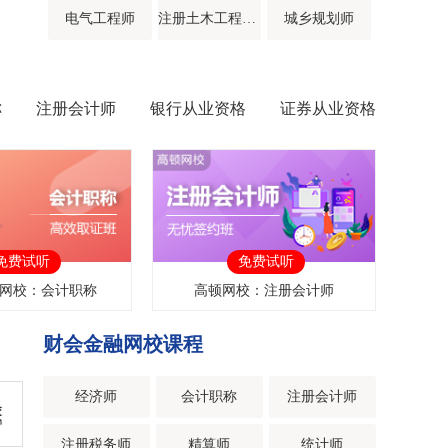
电气工程师
注册土木工程师（岩土）
城乡规划师
结构工程师
给排水工程师
环保工程师
称
注册会计师
银行从业资格
证券从业资格
化工工程师
暖通工程师
房地产经纪人
招标师
BIM
免费试听
免费试听
网校：会计职称
高顿网校：注册会计师
财会金融网校课程
经济师
会计职称
注册会计师
注册税务师
精算师
统计师