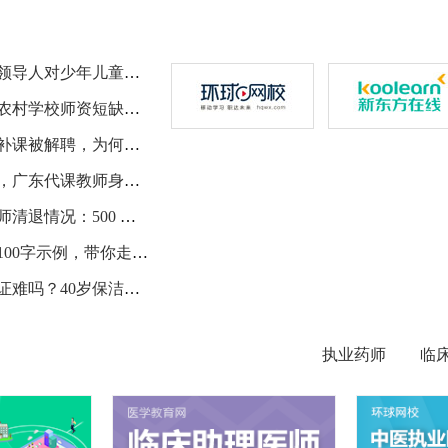
六一儿童节：往昔领导人对少年儿童的亲切关怀与期望故事
清退代课教师后，农村学校师资短缺问题更严峻了
山西代课老师有偿补课被解聘，为何获学生家长同情？
代课近50年被清退，广东代课教师身份问题解决遇阻
珠三角东莞代课老师清退情况：500 多名教师拿赔偿离岗
二年级清明节作文100字示例，带你走进清明追思情
初中文化考营养师证难吗？40岁保洁员亲历告诉你
执业药师
临