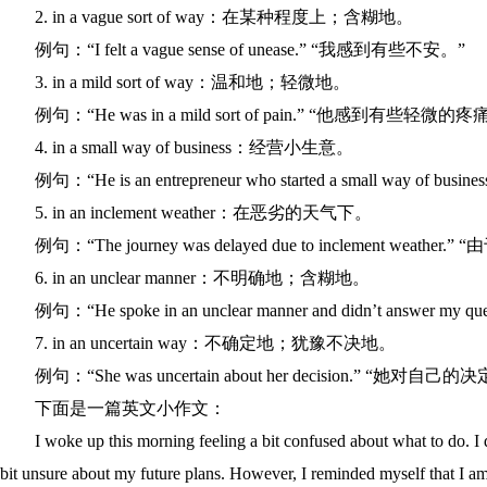
2. in a vague sort of way：在某种程度上；含糊地。
例句：“I felt a vague sense of unease.” “我感到有些不安。”
3. in a mild sort of way：温和地；轻微地。
例句：“He was in a mild sort of pain.” “他感到有些轻微的疼
4. in a small way of business：经营小生意。
例句：“He is an entrepreneur who started a small wa
5. in an inclement weather：在恶劣的天气下。
例句：“The journey was delayed due to inclement we
6. in an unclear manner：不明确地；含糊地。
例句：“He spoke in an unclear manner and didn’t an
7. in an uncertain way：不确定地；犹豫不决地。
例句：“She was uncertain about her decision.” “她对
下面是一篇英文小作文：
I woke up this morning feeling a bit confused about what to do. I
bit unsure about my future plans. However, I reminded myself that I a