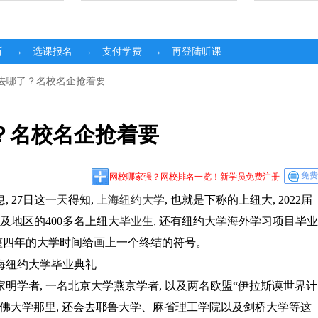
听 → 选课报名 → 支付学费 → 再登陆听课
生去哪了？名校名企抢着要
？名校名企抢着要
免费
网校哪家强？网校排名一览！新学员免费注册
, 27日这一天得知,
上海纽约大学
, 也就是下称的上纽大, 2022届
及地区的400多名上纽大
毕业生
, 还有纽约大学海外学习项目毕业
整整四年的大学时间给画上一个终结的符号。
家明学者, 一名北京大学燕京学者, 以及两名欧盟“伊拉斯谟世界计
佛大学那里, 还会去耶鲁大学、麻省理工学院以及剑桥大学等这