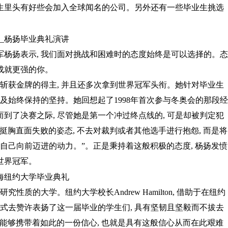
生里头有好些会加入全球闻名的公司。另外还有一些毕业生挑选
杨扬表示, 我们面对挑战和困难时的态度始终是可以选择的。态
成就更强的你。
会斩获金牌的得主, 并且还多次拿到世界冠军头衔。她针对毕业生
及始终保持的坚持。她回想起了1998年首次参与冬奥会的那段经
而到了决赛之际, 尽管她是第一个冲过终点线的, 可是却被判定犯
头挺胸直面失败的姿态, 不去对裁判或者其他选手进行抱怨, 而是将
自己向前迈进的动力。”。正是秉持着这般积极的态度, 杨扬发愤
世界冠军。
质的大学。纽约大学校长Andrew Hamilton, 借助于在纽约
方式去赞许表扬了这一届毕业的学生们, 具有坚韧且坚毅而不拔去
能够携带着如此的一份信心, 也就是具有这般信心从而在此艰难