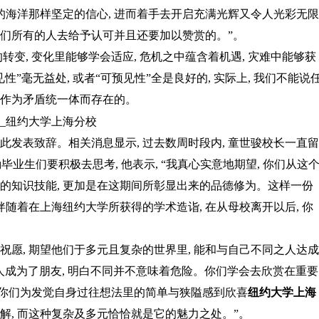
海洋那样坚定的信心, 进而着手去开启充满光辉又令人光彩无限
我们所有的人去给予认可并且还要加以赞赏的。”。
转变, 变化里能够学会适应, 危机之中蕴含着机遇, 灾难中能够获
”毫无益处, 或者“可预见性”全是良好的, 实际上, 我们不能说
是作为矛盾统一体而存在的。
此发表致辞。相关消息显示, 过去数周时段内, 童世骏校长一直留
毕业生们要积极去思考, 他表示, “我真心实意地期望, 你们从这
习的知识技能, 更加是在这期间所彰显出来的品德修为。这样一份
随着在上海纽约大学所获得的学术造诣, 在从母校离开以后, 你
祝愿, 期望他们于多元且复杂的世界里, 能和与自己不同之人达成
人成为了朋友, 明白不同并不意味着危险。你们学会去欣赏在重要
。你们为发觉自身过往想法里的简单与狭隘感到欣喜
纽约大学上海
解, 而这种复杂及多元恰恰就是它的魅力之处。”。