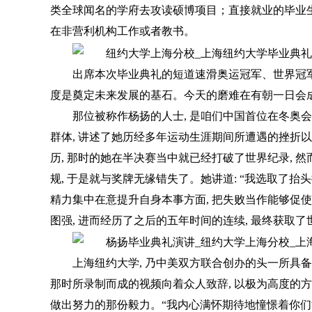
类全球闻名的学府去攻读硕博项目；直接就业的毕业
在非营利机构工作或者教书。
出席本次毕业典礼的短道速滑奥运冠军、世界冠军
度是奠定未来发展的基石。今天的磨难在有朝一日会
那位被称作杨扬的人士, 是咱们中国首位在冬奥
群体, 讲述了她历经多年运动生涯期间所遭遇的挫折以
历, 那时的她在半决赛当中就已经打破了世界纪录, 然
规, 于是就与奖牌无缘错失了。她讲道: “我选取了抬
精力集中在意提升自身本事方面, 把失败当作能够促使
图强, 进而经历了之后的五年时间的连续, 最终获取了
上海纽约大学, 乃中美双方联合创办的头一所具备研究性
那时所录制而成的视频向着众人致辞, 以极为高度的
做出努力的那份毅力。“我内心满怀期待地憧憬着你们