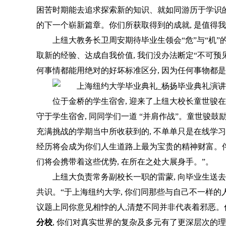
困苦时期能去追求探索新的知识、就如同游历于学识的
的下一个崭新篇章。你们所获取得到的成就, 是值得
上纽大教务长卫周安期待毕业生领会“危”与“机”的
取新的经验、达成自我价值, 我们没办法断定“不可预见性
何事情都能用绝对的好坏标准区分, 因为任何事物都
位于金桥的学生宿舍, 迎来了上纽大校长童世骏在
守于学生宿舍, 同同学们一道 “并肩作战”。童世骏鼓励
充满挑战的学期当中所收获到的, 不单单只是在线学
经历将会成为你们人生道路上最为宝贵的精神财富。伴
们将会携带着这些优势, 在所在之处大展身手。”。
上纽大负责常务副校长一职的雷蒙, 向毕业生送去
共识。“于上海纽约大学, 你们同那些与自己不一样的
议题上同你意见相悖的人,清楚不同并非代表着邪恶
分校
, 你们对真实世界的复杂及多元有了更深层次的理