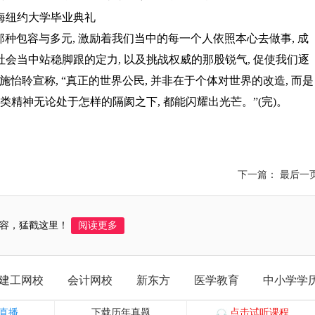
那种包容与多元, 激励着我们当中的每一个人依照本心去做事, 成
社会当中站稳脚跟的定力, 以及挑战权威的那股锐气, 促使我们逐
施怡聆宣称, “真正的世界公民, 并非在于个体对世界的改造, 而是
类精神无论处于怎样的隔阂之下, 都能闪耀出光芒。”(完)。
下一篇： 最后一
容，猛戳这里！
阅读更多
建工网校
会计网校
新东方
医学教育
中小学学
直播
下载历年真题
点击试听课程