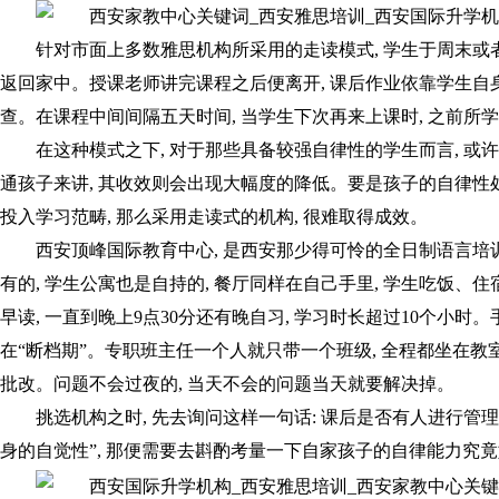
针对市面上多数雅思机构所采用的走读模式, 学生于周末或者
返回家中。授课老师讲完课程之后便离开, 课后作业依靠学生自身
查。在课程中间间隔五天时间, 当学生下次再来上课时, 之前所
在这种模式之下, 对于那些具备较强自律性的学生而言, 或许
通孩子来讲, 其收效则会出现大幅度的降低。要是孩子的自律性
投入学习范畴, 那么采用走读式的机构, 很难取得成效。
西安顶峰国际教育中心, 是西安那少得可怜的全日制语言培
有的, 学生公寓也是自持的, 餐厅同样在自己手里, 学生吃饭、
早读, 一直到晚上9点30分还有晚自习, 学习时长超过10个小时
在“断档期”。专职班主任一个人就只带一个班级, 全程都坐在教
批改。问题不会过夜的, 当天不会的问题当天就要解决掉。
挑选机构之时, 先去询问这样一句话: 课后是否有人进行管理
身的自觉性”, 那便需要去斟酌考量一下自家孩子的自律能力究